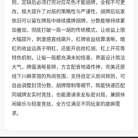
则，定缺后必须打完对应花色才能胡牌，全程不可更
改，极大提升了对局的策略性与严谨性，胡牌后玩家
依旧可以留在牌局中继续摸牌胡牌，分数能够持续累
加叠加，彻底打破一局一胡的传统模式，让收益上限
大幅提升，刺激感直线飙升，杠牌收益结算清晰，暗
杠的收益远高于明杠，还能开启抢杠胡、杠上开花等
特色机制，让每一局都充满未知惊喜，界面设计简洁
大气，牌面清晰易辨，方言配音地道传神，完美还原
线下川麻茶馆的热闹氛围，支持自定义房间规则，可
自由调整封顶分数、胡牌限制等细节，既能快速匹配
同城牌友实时竞技，也能邀请亲友私密对局，兼顾休
闲娱乐与轻度竞技，全方位满足不同玩家的搓麻需
求。