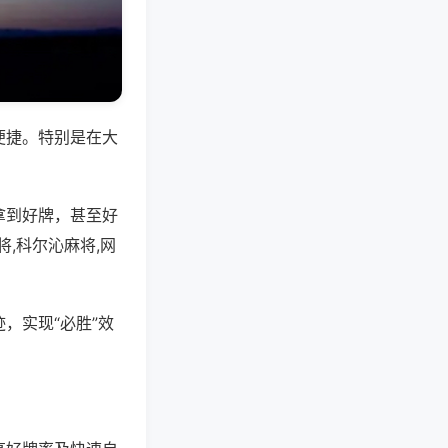
便捷。特别是在大
拿到好牌，甚至好
,科尔沁麻将,网
，实现“必胜”效
。