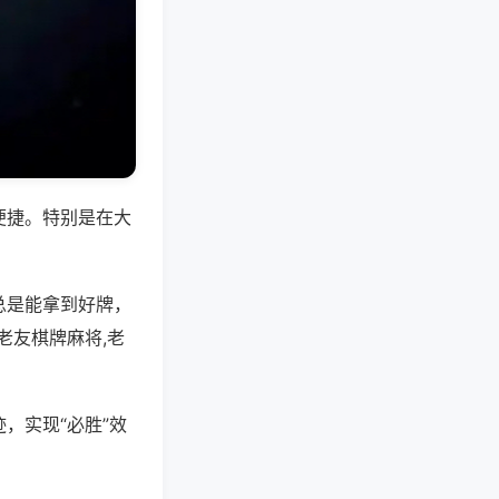
便捷。特别是在大
总是能拿到好牌，
老友棋牌麻将,老
，实现“必胜”效
。