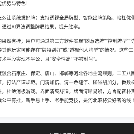
能优势与特色！
怎么让系统发好牌；支持透视全局牌型、智能出牌策略、暗杠优
，通过AI算法调整牌局结果，提升胜率。
果然有挂；用户可通过第三方软件实现“随意选牌”“控制牌型”“
其他玩家可能存在“牌特别好”或“透视他人牌型”的情况。这些
术手段实现不平公，且“安全性高”“不被封号”。
度融合石家庄、保定、唐山、邯郸等河北各地主流规则，二五八
杠，打法严谨规范。门清加倍、清一色翻倍、碰碰胡加分，番数
性，杜绝消极游戏。界面清爽舒适，牌面清晰易辨，方言配音朴
战公平有挂，新手易上手、老手能竞技，是河北麻将爱好者的线