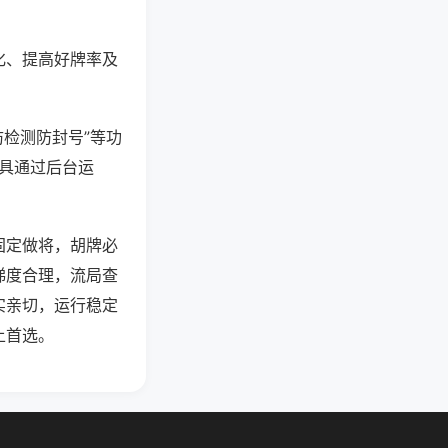
化、提高好牌率及
防检测防封号”等功
工具通过后台运
固定做将，胡牌必
梯度合理，流局查
实亲切，运行稳定
上首选。