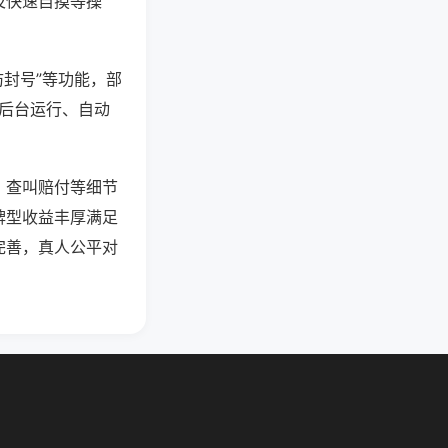
及快速自摸等操
防封号”等功能，部
过后台运行、自动
、查叫赔付等细节
牌型收益丰厚满足
完善，真人公平对