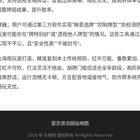
吗；支持透视全局牌型、智能出牌策略、暗杠优化、提高好牌率
调整牌局结果，提升胜率。
器；用户可通过第三方软件实现“随意选牌”“控制牌型”“防检测
家可能存在“牌特别好”或“透视他人牌型”的情况。这些工具通
现不平公，且“安全性高”“不被封号”。
为海南玩家打造，精准复刻本土传统规则，红中万能、番数累加
可杠不可吃，打法灵活不拖沓，胡牌门槛低适合全年龄段，高阶
清爽舒适，运行流畅无卡顿，方言配音地道接地气，防作弊系统
畅玩无忧。
首页
资讯
网站地图
2026 © 头榜网 版权所有 All Rights Reserved