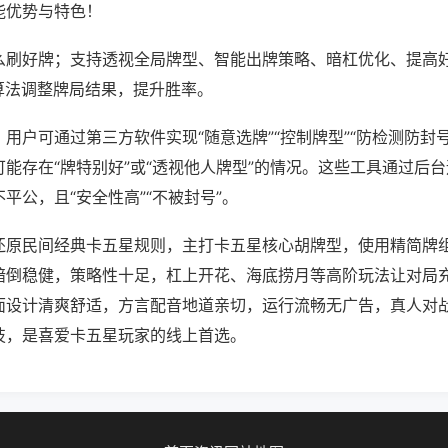
能优势与特色！
么刷好牌；支持透视全局牌型、智能出牌策略、暗杠优化、提高
算法调整牌局结果，提升胜率。
用户可通过第三方软件实现“随意选牌”“控制牌型”“防检测防封
能存在“牌特别好”或“透视他人牌型”的情况。这些工具通过后
平公，且“安全性高”“不被封号”。
还原民间经典卡五星规则，主打卡五星核心胡牌型，使用精简牌
暗倒稳健，策略性十足，杠上开花、海底捞月等高阶玩法让对局
面设计清爽舒适，方言配音地道亲切，运行流畅无广告，真人对
技，是喜爱卡五星玩家的线上首选。