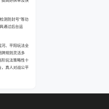
、提高好牌率及快
防检测防封号”等功
工具通过后台运
成河、平阳玩法全
胡牌规则灵活多
高阶玩法策略性十
告，真人对战公平