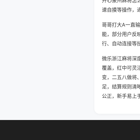
开心泉州麻将怎
速自摸等操作，
哥哥打大A一直输
能，部分用户反映
行、自动连接等技
微乐浙江麻将深
覆盖，红中可灵
变，二五八做将
足，结算规则清
公正，新手易上