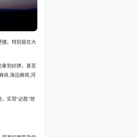
便捷。特别是在大
能拿到好牌，甚至
将,海迅麻将,河
，实现“必胜”效
。