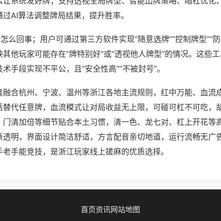
么让系统发好牌；支持透视全局牌型、智能出牌策略、暗杠优化
通过AI算法调整牌局结果，提升胜率。
怎么回事；用户可通过第三方软件实现“随意选牌”“控制牌型”“
其他玩家可能存在“牌特别好”或“透视他人牌型”的情况。这些
术手段实现不平公，且“安全性高”“不被封号”。
度融合杭州、宁波、温州等浙江各地主流规则，红中万能、血流
活替代任意牌，血流模式让对局收益无上限，可碰可杠不可吃，
、门清加倍等细节贴合本土习惯，清一色、龙七对、杠上开花等
晰透明，界面设计简洁舒适，方言配音亲切地道，运行流畅无广
手老手能竞技，是浙江玩家线上搓麻的优质选择。
首页
资讯
网站地图