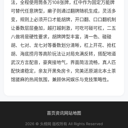
法，全程使用筒条万108张牌，红中作为固定万能牌
可替代任意牌型，癞子则通过翻牌随机生成，灵活多
变，规则上必须开口才能胡牌，开口翻、口口翻机制
让番数层层叠加，越打越刺激，可吃可碰可杠，二五
八做将是硬性要求，胡牌牌型丰富，清一色、碰碰
胡、七对、龙七对等番数划分清晰，杠上开花、抢杠
胡、海底捞月等高阶玩法让对局充满反转，搭配地道
武汉方言配音，豪爽接地气，界面简洁流畅，真人匹
配快速稳定，亲友开黑免房卡，完美还原湖北本土茶
馆搓麻的热闹氛围，兼顾休闲娱乐与竞技策略性。
首页
资讯
网站地图
2026 © 头榜网 版权所有 All Rights Reserved