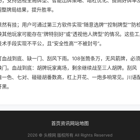
巧；支持透视全局牌型、智能出牌策略、暗杠优化、提高好牌率
调整牌局结果，提升胜率。
然有挂；用户可通过第三方软件实现“随意选牌”“控制牌型”“防
其他玩家可能存在“牌特别好”或“透视他人牌型”的情况。这些
术手段实现不平公，且“安全性高”“不被封号”。
打血战到底、缺一门、刮风下雨。108张筒条万，无风箭牌，必
缺门。血战到底：胡牌玩家离场，剩余继续战至三人胡牌。刮风
清一色、七对、碰碰胡番数高，杠上开花、一炮多响常见。川语
开黑。
首页
资讯
网站地图
2026 © 头榜网 版权所有 All Rights Reserved