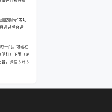
及快速自摸等操
检测防封号”等功
工具通过后台运
须缺一门。可碰杠
（明杠）下雨（暗
配音，微信即开即