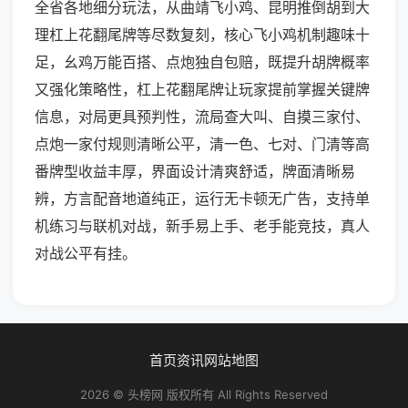
全省各地细分玩法，从曲靖飞小鸡、昆明推倒胡到大
理杠上花翻尾牌等尽数复刻，核心飞小鸡机制趣味十
足，幺鸡万能百搭、点炮独自包赔，既提升胡牌概率
又强化策略性，杠上花翻尾牌让玩家提前掌握关键牌
信息，对局更具预判性，流局查大叫、自摸三家付、
点炮一家付规则清晰公平，清一色、七对、门清等高
番牌型收益丰厚，界面设计清爽舒适，牌面清晰易
辨，方言配音地道纯正，运行无卡顿无广告，支持单
机练习与联机对战，新手易上手、老手能竞技，真人
对战公平有挂。
首页
资讯
网站地图
2026 © 头榜网 版权所有 All Rights Reserved