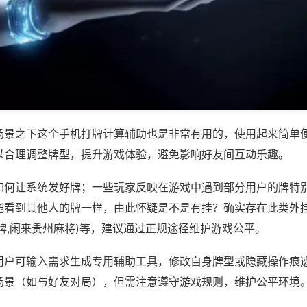
场景之下这个手机打牌计算辅助也是非常有用的，使用起来简单
以合理调整牌型，提升游戏体验，避免影响好友间互动乐趣。
如何让系统发好牌；一些玩家反映在游戏中遇到部分用户的牌特
能看到其他人的牌一样，由此怀疑是不是有挂？确实存在此类外挂
牌,闲来贵州麻将)等，建议通过正规途径维护游戏公平。
用户可输入需求生成专用辅助工具，修改自身牌型或隐藏操作痕迹
场景（如与好友对局），但需注意遵守游戏规则，维护公平环境