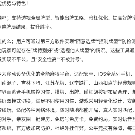
能优势与特色！
挂吗；支持透视全局牌型、智能出牌策略、暗杠优化、提高好牌
调整牌局结果，提升胜率。
的么；用户可通过第三方软件实现“随意选牌”“控制牌型”“防检
玩家可能存在“牌特别好”或“透视他人牌型”的情况。这些工具
实现不平公，且“安全性高”“不被封号”。
专为移动设备优化的全能麻将平台，适配安卓、iOS全系列手机
河南混子、吉林下蛋、江苏花牌、辽宁缺门、山西扣点等经典规
作界面贴合手机触控习惯，摸牌、出牌、碰杠胡按钮布局合理，
横屏双模式切换，满足不同使用习惯，游戏采用轻量化设计，安
管续玩，适配各种网络环境，随时随地都能开局，真人实时匹配
的对手，亲友圈一键建房，免房号免房卡，免费约局，实时语音
弊系统，官方级加密防护，杜绝外挂作弊，公平竞技有保障，每