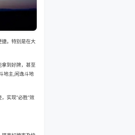
便捷。特别是在大
能拿到好牌，甚至
斗地主,闲逸斗地
，实现“必胜”效
。