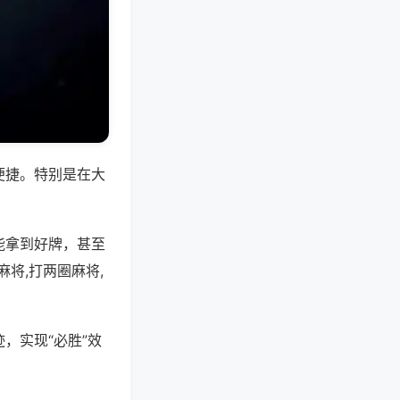
便捷。特别是在大
能拿到好牌，甚至
将,打两圈麻将,
，实现“必胜”效
。