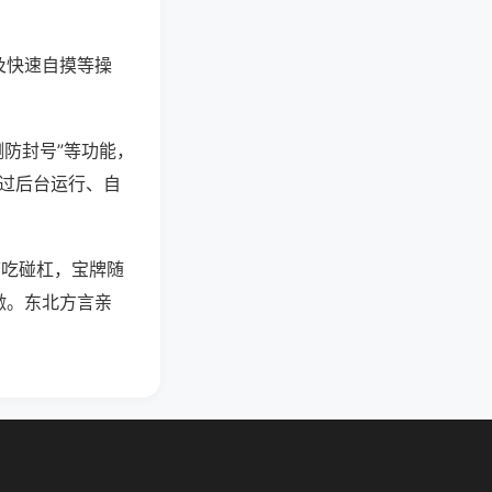
及快速自摸等操
测防封号”等功能，
通过后台运行、自
可吃碰杠，宝牌随
激。东北方言亲