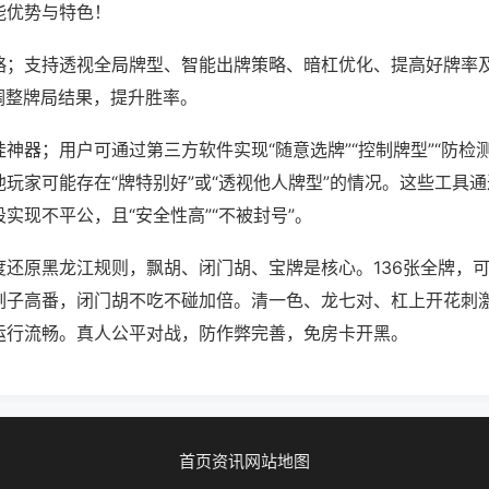
能优势与特色！
略；支持透视全局牌型、智能出牌策略、暗杠优化、提高好牌率
调整牌局结果，提升胜率。
神器；用户可通过第三方软件实现“随意选牌”“控制牌型”“防检
玩家可能存在“牌特别好”或“透视他人牌型”的情况。这些工具
实现不平公，且“安全性高”“不被封号”。
度还原黑龙江规则，飘胡、闭门胡、宝牌是核心。136张全牌，
刻子高番，闭门胡不吃不碰加倍。清一色、龙七对、杠上开花刺
运行流畅。真人公平对战，防作弊完善，免房卡开黑。
首页
资讯
网站地图