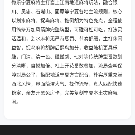
微乐宁夏麻将主打塞上江南地道麻将玩法，融合银
川、吴忠、石嘴山、固原等宁夏各地主流规则，核心
以划水麻将、捉鸟麻将、推倒胡为特色亮点，全程使
用筒条万加风箭牌完整牌型，可碰可杠可吃，打法灵
活温和，划水麻将无严苛惩罚、节奏舒缓，主打休闲
益智，捉鸟麻将胡牌后翻鸟加分，收益随机更具乐
趣，门清、清一色、碰碰胡、七对等传统牌型番数划
分清晰，自摸加倍、杠上开花番数叠加，流局查叫保
障对局公平，搭配地道宁夏方言配音，朴实厚重充满
西北风情，界面简洁大气、操作流畅，真人匹配快速
稳定，亲友开黑免房卡，完美复刻宁夏本土搓麻氛
围。