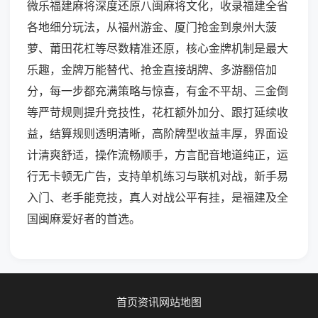
微乐福建麻将深度还原八闽麻将文化，收录福建全省
各地细分玩法，从福州游金、厦门抢金到泉州大菠
萝、莆田花杠等尽数精准还原，核心金牌机制是最大
乐趣，金牌万能替代、抢金直接胡牌、多游翻倍加
分，每一步都充满策略与惊喜，有金不平胡、三金倒
等严苛规则提升竞技性，花杠额外加分、跟打延续收
益，结算规则透明清晰，高阶牌型收益丰厚，界面设
计清爽舒适，操作流畅顺手，方言配音地道纯正，运
行无卡顿无广告，支持单机练习与联机对战，新手易
入门、老手能竞技，真人对战公平有挂，是福建及全
国闽麻爱好者的首选。
首页
资讯
网站地图