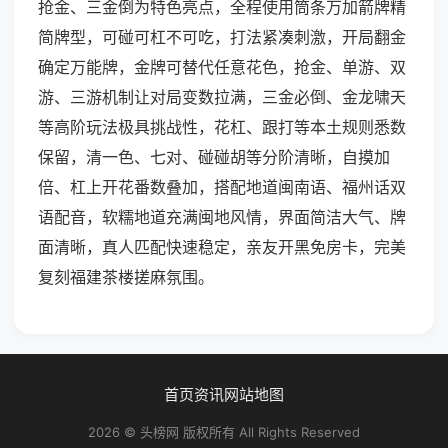
抢金、三金倒为特色亮点，全程使用筒条万加箭牌精
简牌型，可碰可杠不可吃，打法紧凑刺激，开局翻金
确定万能牌，金牌可替代任意花色，抢金、单游、双
游、三游机制让对局变数拉满，三金必倒、金龙啸天
等高阶玩法极具挑战性，花杠、跟打等本土规则悉数
保留，清一色、七对、碰碰胡等分阶清晰，自摸加
倍、杠上开花番数叠加，搭配地道闽南语、福州话双
语配音，软糯地道充满闽地风情，界面简洁大气、牌
面清晰，真人匹配快速稳定，亲友开黑免房卡，完美
复刻福建茶楼搓麻氛围。
首页
资讯
网站地图
2026 © 头榜网 版权所有 All Rights Reserved