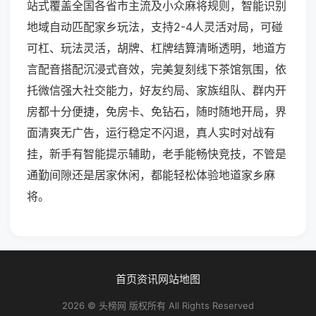
站式覆盖全国各省市主流及小众麻将规则，智能识别
地域自动匹配家乡玩法，支持2-4人灵活对局，可碰
可杠、玩法灵活，胡牌、杠牌结算清晰透明，地道方
言配音搭配沉浸式音效，完美复刻线下茶馆氛围，依
托微信强大社交能力，好友约局、家族组队、群内开
房都十分便捷，免房卡、免钻石，随时随地开局，界
面清爽无广告，运行稳定不闪退，真人实时对战有
挂，新手有智能提示辅助，老手能畅快竞技，不管是
通勤间隙还是居家休闲，都能轻松体验地道家乡麻
将。
首页
资讯
网站地图
2026 © 头榜网 版权所有 All Rights Reserved