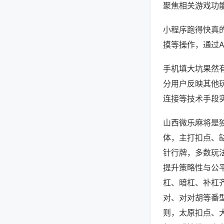
聚焦相关游戏功
小程序跑得快真
摸等操作，通过
手机填大坑果然有
分用户反映其他玩
连接等技术手段实
山西微乐麻将是
体，主打扣点、
针行牌，多数玩
提升策略性与公
杠、暗杠、补杠
对、对对胡等番
则，太原扣点、