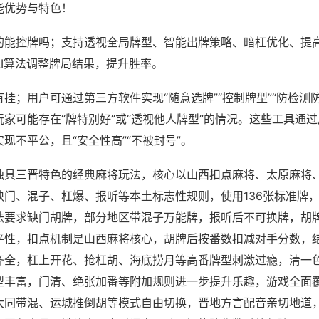
能优势与特色！
的能控牌吗；支持透视全局牌型、智能出牌策略、暗杠优化、提
AI算法调整牌局结果，提升胜率。
挂；用户可通过第三方软件实现“随意选牌”“控制牌型”“防检测
家可能存在“牌特别好”或“透视他人牌型”的情况。这些工具通
现不平公，且“安全性高”“不被封号”。
独具三晋特色的经典麻将玩法，核心以山西扣点麻将、太原麻将
缺门、混子、杠爆、报听等本土标志性规则，使用136张标准牌
法要求缺门胡牌，部分地区带混子万能牌，报听后不可换牌，胡
平性，扣点机制是山西麻将核心，胡牌后按番数扣减对手分数，
齐全，杠上开花、抢杠胡、海底捞月等高番牌型刺激过瘾，清一
型丰富，门清、绝张加番等附加规则进一步提升乐趣，游戏全面
大同带混、运城推倒胡等模式自由切换，晋地方言配音亲切地道，