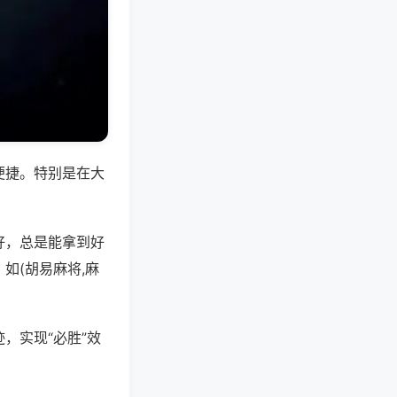
便捷。特别是在大
好，总是能拿到好
如(胡易麻将,麻
，实现“必胜”效
。