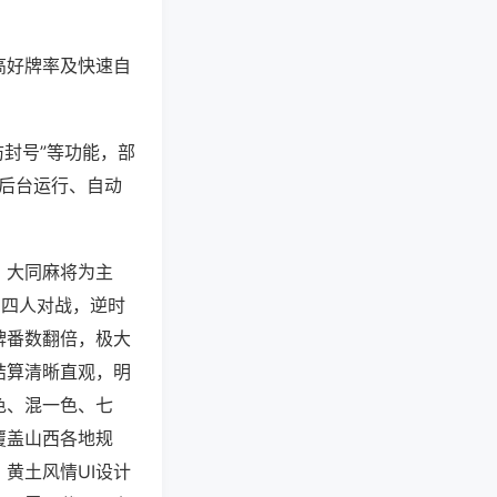
高好牌率及快速自
防封号”等功能，部
过后台运行、自动
、大同麻将为主
，四人对战，逆时
牌番数翻倍，极大
结算清晰直观，明
色、混一色、七
覆盖山西各地规
黄土风情UI设计