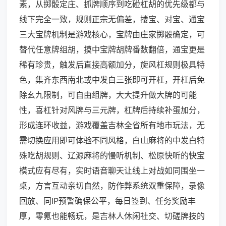
素，从掷骰定庄、抓牌顺序到吃碰杠胡的优先级都与
线下完全一致，规则正宗无偏差，搂宝、对宝、通宝
三大宝牌机制是游戏核心，宝牌由庄家掷骰确定，可
替代任意牌组胡，摸中宝牌胡牌番数翻倍，通宝更是
稀有珍贵，触发后直接高额加分，旋风杠规则极具特
色，集齐东西南北或中发白三张即可开杠，开杠后免
除幺九限制，可自由组牌，大大提升做大牌的可能
性，喜杠针对风牌与三元牌，杠牌后持续补蛋加分，
形成连环收益，游戏覆盖吉林全省所有地市玩法，无
需切换应用即可体验不同风格，白山麻将的中发白特
殊吃胡规则、辽源麻将的慢听机制、松原快听的快宝
模式应有尽有，实时语音聊天让线上对战如同围坐一
桌，方言互动亲切自然，防作弊系统双重保障，录像
回放、同IP预警确保公平，每日签到、任务奖励丰
厚，零氪也能畅玩，是吉林人休闲社交、切磋牌技的