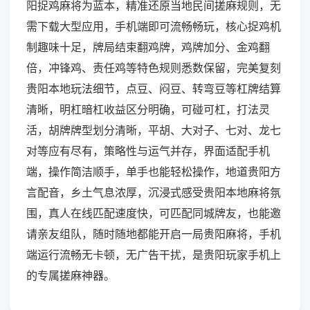
阳捉鸡麻将为蓝本，精准还原当地民间搓麻规则，无
需下载大型应用，手机端即可流畅畅玩，核心捉鸡机
制趣味十足，牌局结束翻鸡牌，鸡牌加分、金鸡翻
倍，冲锋鸡、责任鸡等特色规则悉数保留，完美复刻
贵阳本地玩法细节，点豆、闷豆、转弯豆等杠牌结算
清晰，明杠暗杠收益区分明确，可碰可杠，打法灵
活，胡牌牌型划分清晰，平胡、大对子、七对、龙七
对等应有尽有，策略性与运气并存，界面适配手机
端，操作简洁顺手，单手也能轻松操作，地道贵阳方
言配音，乡土气息浓厚，沉浸式感受贵阳本地麻将氛
围，真人在线匹配速度快，可匹配同城牌友，也能邀
请亲友组队，随时随地都能开启一局贵阳麻将，手机
端运行流畅无卡顿，无广告干扰，是贵阳玩家手机上
的专属搓麻神器。