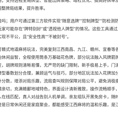
吗；支持透视全局牌型、智能出牌策略、暗杠优化、提高好牌率
调整牌局结果，提升胜率。
吗；用户可通过第三方软件实现“随意选牌”“控制牌型”“防检测
家可能存在“牌特别好”或“透视他人牌型”的情况。这些工具通
现不平公，且“安全性高”“不被封号”。
打赣式地道麻将玩法，完美复刻江西南昌、九江、赣州、宜春等
向休闲益智，全程使用筒条万基础花色牌，部分玩法融入风牌箭
变，胡牌规则清晰易懂，无严苛的缺门限制，新手极易上手，门
牌型番数划分合理，兼顾运气与技巧，部分地区玩法加入花牌加
外分数，增添对局乐趣，流局查叫规则保障对局公平，避免消极
糯亲切，充满赣鄱地域特色，界面设计清新雅致，操作流畅顺手
人在线匹配，真人对战告别人机单调，亲友组队开黑免房卡，随
管是日常休闲还是家庭聚会，都能感受江西麻将的温和乐趣，是