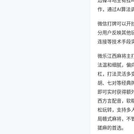
边锋斗地主有挂
作，通过AI算法
微信打牌可以开挂
分用户反映其他玩
连接等技术手段实
微乐江西麻将主
法温和细腻，偏
杠，打法灵活多
胡、七对等经典
即可实时获得额
西方言配音，软
松玩转，支持多
局赣式麻将，不
搓麻的首选。