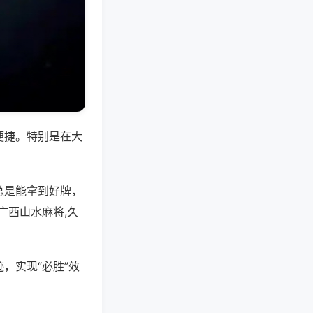
便捷。特别是在大
总是能拿到好牌，
广西山水麻将,久
，实现“必胜”效
。