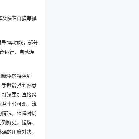
率及快速自摸等操
封号”等功能，部分
后台运行、自动连
间麻将的特色细
上手就能找到熟悉
，打法更加直接爽
收益十分可观，流
的情况，保障对局
恰到好处，搓牌、
淋漓的川麻对决，