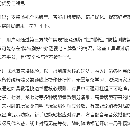
能优势与特色！
挂吗；支持透视全局牌型、智能出牌策略、暗杠优化、提高好牌
调整牌局结果，提升胜率。
；用户可通过第三方软件实现“随意选牌”“控制牌型”“防检测防
可能存在“牌特别好”或“透视他人牌型”的情况。这些工具通过
不平公，且“安全性高”“不被封号”。
焦川式地道麻将体验，以血战到底为核心玩法，融入川渝各地民
保留传统精髓又兼顾线上操作便捷性，无需复杂学习，资深玩家
能通过简易教程快速掌握核心规则，对局中可碰可杠但不可吃牌
对子、七对、龙七对等多种牌型番数划分清晰，高番牌型带来的
，未叫牌的玩家要向叫牌玩家赔付相应分数，有效避免消极对局
能出牌提示功能，新手也能轻松应对对局，方言配音与音效搭配
效极具代入感，线上对局无需等待，随时随地都能开启一局酣畅