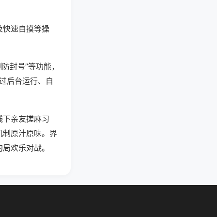
及快速自摸等操
测防封号”等功能，
通过后台运行、自
线下亲友搓麻习
机制原汁原味。界
约局欢乐对战。