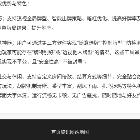
能优势与特色！
巧；支持透视全局牌型、智能出牌策略、暗杠优化、提高好牌率
调整牌局结果，提升胜率。
神器；用户可通过第三方软件实现“随意选牌”“控制牌型”“防检
玩家可能存在“牌特别好”或“透视他人牌型”的情况。这些工具
实现不平公，且“安全性高”“不被封号”。
社交与休闲，支持自定义房间倍数、结算方式等细节，完全贴合
方玩法，胡牌机制清晰、番型丰富，刮风下雨、扎鸟捉鸡等特色
牌面大字体清，运行流畅无卡顿，无广告骚扰，随时随地与好友
首页
资讯
网站地图