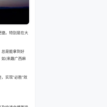
便捷。特别是在大
，总是能拿到好
如(来趣广西麻
，实现“必胜”效
。