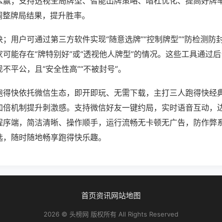
么赢；支持透视全局牌型、智能出牌策略、暗杠优化、提高好牌
调整牌局结果，提升胜率。
；用户可通过第三方软件实现“随意选牌”“控制牌型”“防检测防
可能存在“牌特别好”或“透视他人牌型”的情况。这些工具通过
不平公，且“安全性高”“不被封号”。
跑得快依托微信生态，即开即玩、无需下载，主打三人跑得快经
加倍机制提升刺激感。支持微信好友一键约局，实时语音互动，
程序端，简洁清晰、操作顺手，运行流畅无卡顿无广告，防作弊
选，随时随地畅享跑得快乐趣。
首页
资讯
网站地图
2026 © 头榜网 版权所有 All Rights Reserved